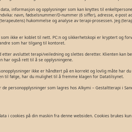
 data, informasjon og opplysninger som kan knyttes til enkeltperson
andvika: navn, fødselsnummer/D-nummer (6 siffer), adresse, e-post a
(terapeutens) hukommelse og analyse av terapi-prosessen. Jeg (terapeu
m ikke er koblet til nett. PC:n og sikkerhetskopi er kryptert og forva
andre som har tilgang til kontoret.
 etter avsluttet terapi/veiledning og slettes deretter. Klienten kan 
n har også rett til å se opplysningene.
onopplysninger ikke er håndtert på en korrekt og lovlig måte har du
en til følge, har du mulighet til å fremme klagen for Datatilsynet.
r de personopplysninger som lagres hos Alkymi – Gestaltterapi i San
data i cookies på din maskin fra denne websiden. Cookies brukes kun 