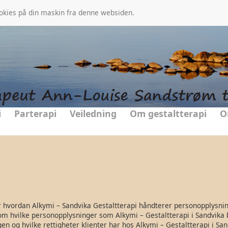
ookies på din maskin fra denne websiden.
i
Parterapi
Veiledning
Om gestaltterapi
O
 hvordan Alkymi – Sandvika Gestaltterapi håndterer personopplysni
m hvilke personopplysninger som Alkymi – Gestaltterapi i Sandvika
n og hvilke rettigheter klienter har hos Alkymi – Gestaltterapi i San