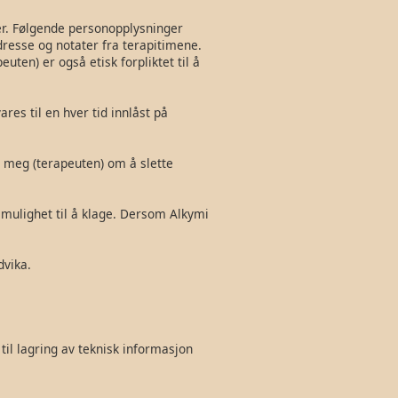
er. Følgende personopplysninger
dresse og notater fra terapitimene.
ten) er også etisk forpliktet til å
res til en hver tid innlåst på
be meg (terapeuten) om å slette
 mulighet til å klage. Dersom Alkymi
dvika.
til lagring av teknisk informasjon